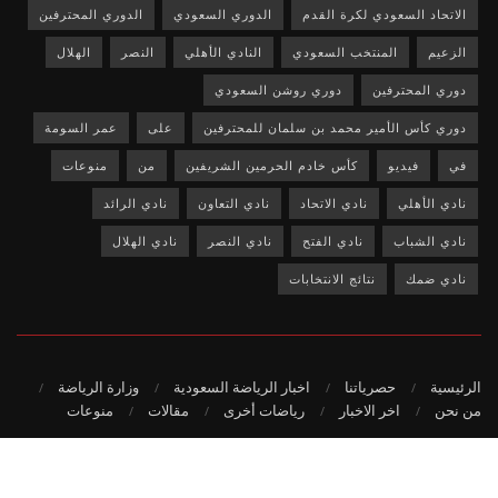
الاتحاد السعودي لكرة القدم
الدوري السعودي
الدوري المحترفين
الزعيم
المنتخب السعودي
النادي الأهلي
النصر
الهلال
دوري المحترفين
دوري روشن السعودي
دوري كأس الأمير محمد بن سلمان للمحترفين
على
عمر السومة
في
فيديو
كأس خادم الحرمين الشريفين
من
منوعات
نادي الأهلي
نادي الاتحاد
نادي التعاون
نادي الرائد
نادي الشباب
نادي الفتح
نادي النصر
نادي الهلال
نادي ضمك
نتائج الانتخابات
الرئيسية
حصرياتنا
اخبار الرياضة السعودية
وزارة الرياضة
من نحن
اخر الاخبار
رياضات أخرى
مقالات
منوعات
© 2020
-جميع الحقوق محفوظة لمؤسسة حصريات.