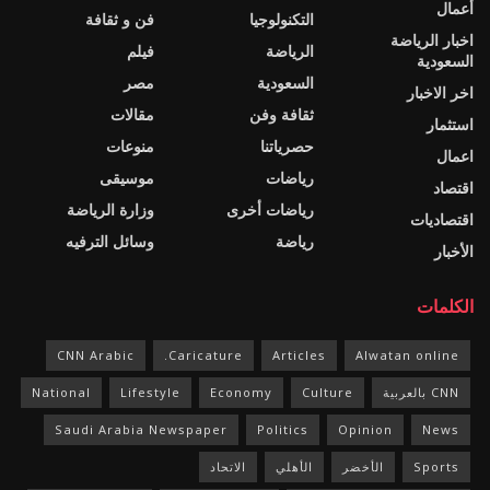
أعمال
التكنولوجيا
فن و ثقافة
اخبار الرياضة
الرياضة
فيلم
السعودية
السعودية
مصر
اخر الاخبار
ثقافة وفن
مقالات
استثمار
حصرياتنا
منوعات
اعمال
رياضات
موسيقى
اقتصاد
رياضات أخرى
وزارة الرياضة
اقتصاديات
رياضة
وسائل الترفيه
الأخبار
الكلمات
CNN Arabic
Caricature.
Articles
Alwatan online
CNN بالعربية
Culture
Economy
Lifestyle
National
Saudi Arabia Newspaper
Politics
Opinion
News
Sports
الأخضر
الأهلي
الاتحاد