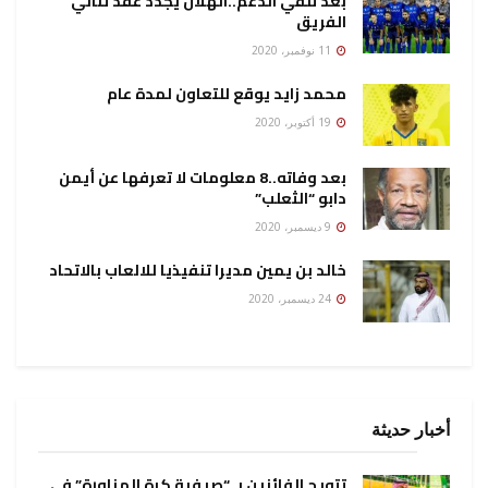
بعد تلقي الدعم..الهلال يجدد عقد ثنائي
الفريق
11 نوفمبر، 2020
محمد زايد يوقع للتعاون لمدة عام
19 أكتوبر، 2020
بعد وفاته..8 معلومات لا تعرفها عن أيمن
دابو “الثعلب”
9 ديسمبر، 2020
خالد بن يمين مديرا تنفيذيا للالعاب بالاتحاد
24 ديسمبر، 2020
أخبار حديثة
تتويج الفائزين بـ “صيفية كرة المناورة” في