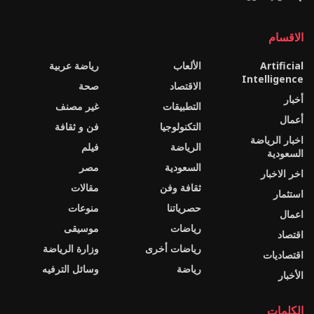
الاقسام
Artificial
الألعاب
رياضة عربية
Intelligence
الاقتصاد
صحة
أخبار
التطبيقات
غير مصنف
أعمال
التكنولوجيا
فن و ثقافة
اخبار الرياضة
الرياضة
فيلم
السعودية
السعودية
مصر
اخر الاخبار
ثقافة وفن
مقالات
استثمار
حصرياتنا
منوعات
اعمال
رياضات
موسيقى
اقتصاد
رياضات أخرى
وزارة الرياضة
اقتصاديات
رياضة
وسائل الترفيه
الأخبار
الكلمات