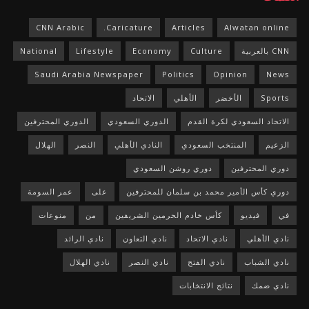
CNN Arabic
Caricature.
Articles
Alwatan online
CNN بالعربية
Culture
Economy
Lifestyle
National
Saudi Arabia Newspaper
Politics
Opinion
News
Sports
الأخضر
الأهلي
الاتحاد
الاتحاد السعودي لكرة القدم
الدوري السعودي
الدوري المحترفين
الزعيم
المنتخب السعودي
النادي الأهلي
النصر
الهلال
دوري المحترفين
دوري روشن السعودي
دوري كأس الأمير محمد بن سلمان للمحترفين
على
عمر السومة
في
فيديو
كأس خادم الحرمين الشريفين
من
منوعات
نادي الأهلي
نادي الاتحاد
نادي التعاون
نادي الرائد
نادي الشباب
نادي الفتح
نادي النصر
نادي الهلال
نادي ضمك
نتائج الانتخابات