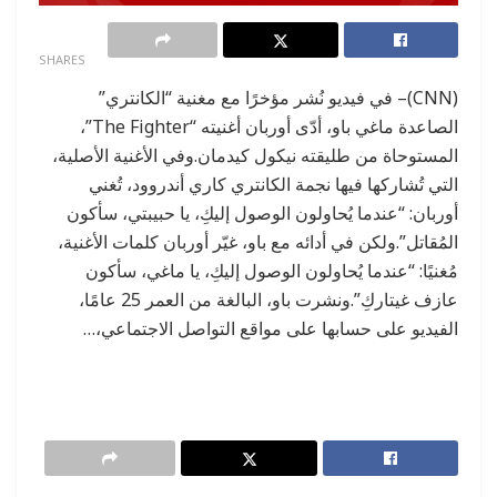
0
SHARES
(CNN)– في فيديو نُشر مؤخرًا مع مغنية “الكانتري”
الصاعدة ماغي باو، أدّى أوربان أغنيته “The Fighter”،
المستوحاة من طليقته نيكول كيدمان.وفي الأغنية الأصلية،
التي تُشاركها فيها نجمة الكانتري كاري أندروود، تُغني
أوربان: “عندما يُحاولون الوصول إليكِ، يا حبيبتي، سأكون
المُقاتل”.ولكن في أدائه مع باو، غيّر أوربان كلمات الأغنية،
مُغنيًا: “عندما يُحاولون الوصول إليكِ، يا ماغي، سأكون
عازف غيتاركِ”.ونشرت باو، البالغة من العمر 25 عامًا،
الفيديو على حسابها على مواقع التواصل الاجتماعي،…