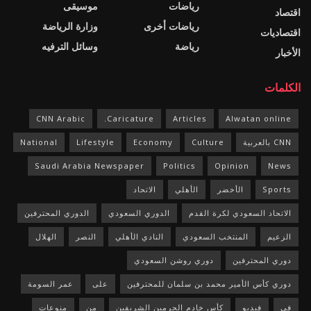
رياضات
موسيقى
اقتصاد
رياضات أخرى
وزارة الرياضة
اقتصاديات
رياضة
وسائل الترفيه
الأخبار
الكلمات
CNN Arabic
Caricature.
Articles
Alwatan online
CNN بالعربية
Culture
Economy
Lifestyle
National
Saudi Arabia Newspaper
Politics
Opinion
News
Sports
الأخضر
الأهلي
الاتحاد
الاتحاد السعودي لكرة القدم
الدوري السعودي
الدوري المحترفين
الزعيم
المنتخب السعودي
النادي الأهلي
النصر
الهلال
دوري المحترفين
دوري روشن السعودي
دوري كأس الأمير محمد بن سلمان للمحترفين
على
عمر السومة
في
فيديو
كأس خادم الحرمين الشريفين
من
منوعات