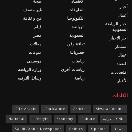
الاقتصاد
صحة
أخبار
التطبيقات
غير مصنف
أعمال
التكنولوجيا
فن و ثقافة
اخبار الرياضة
الرياضة
فيلم
السعودية
السعودية
مصر
اخر الاخبار
ثقافة وفن
مقالات
استثمار
حصرياتنا
منوعات
اعمال
رياضات
موسيقى
اقتصاد
رياضات أخرى
وزارة الرياضة
اقتصاديات
رياضة
وسائل الترفيه
الأخبار
الكلمات
CNN Arabic
Caricature.
Articles
Alwatan online
CNN بالعربية
Culture
Economy
Lifestyle
National
Saudi Arabia Newspaper
Politics
Opinion
News