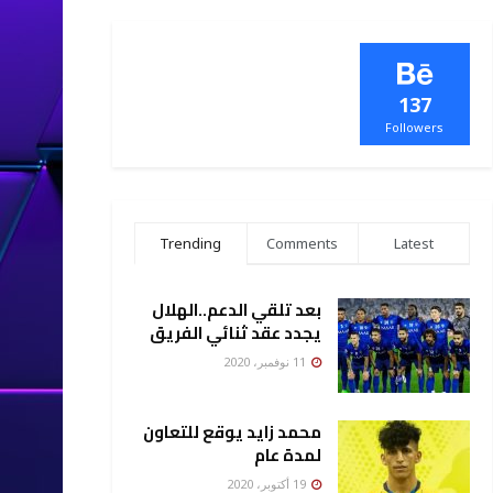
137
Followers
Trending
Comments
Latest
بعد تلقي الدعم..الهلال
يجدد عقد ثنائي الفريق
11 نوفمبر، 2020
محمد زايد يوقع للتعاون
لمدة عام
19 أكتوبر، 2020