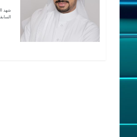
شهد ال
السابقة