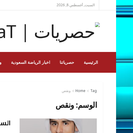
السبت, أغسطس 8, 2026
الرئيسية
حصرياتنا
اخبار الرياضة السعودية
و
Tag
Home
ونقص
الوسم:
ونقص
السع
SHHOR