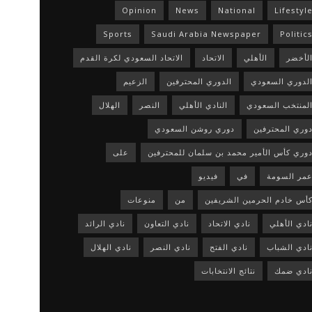
Opinion
News
National
Lifestyl
Sports
Saudi Arabia Newspaper
Politic
لأخضر
الأهلي
الاتحاد
الاتحاد السعودي لكرة القدم
لدوري السعودي
الدوري المحترفين
الزعيم
لمنتخب السعودي
النادي الأهلي
النصر
الهلال
وري المحترفين
دوري روشن السعودي
وري كأس الأمير محمد بن سلمان للمحترفين
على
مر السومة
في
فيديو
أس خادم الحرمين الشريفين
من
منوعات
ادي الأهلي
نادي الاتحاد
نادي التعاون
نادي الرائد
ادي الشباب
نادي الفتح
نادي النصر
نادي الهلال
ادي ضمك
نتائج الانتخابات