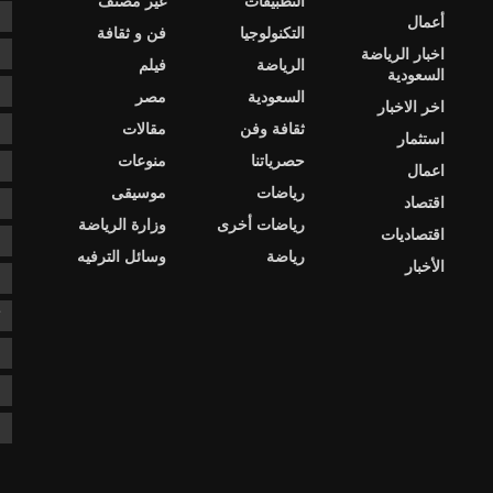
التطبيقات
غير مصنف
e
أعمال
التكنولوجيا
فن و ثقافة
اخبار الرياضة
s
الرياضة
فيلم
السعودية
ا
السعودية
مصر
اخر الاخبار
ثقافة وفن
مقالات
ا
استثمار
حصرياتنا
منوعات
ا
اعمال
رياضات
موسيقى
اقتصاد
د
رياضات أخرى
وزارة الرياضة
اقتصاديات
د
رياضة
وسائل الترفيه
الأخبار
ع
ك
ن
ن
ن