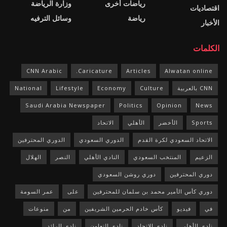
رياضات أخرى
وزارة الرياضة
اقتصاديات
رياضة
وسائل الترفيه
الأخبار
الكلمات
CNN Arabic
Caricature.
Articles
Alwatan online
CNN بالعربية
Culture
Economy
Lifestyle
National
Saudi Arabia Newspaper
Politics
Opinion
News
Sports
الأخضر
الأهلي
الاتحاد
الاتحاد السعودي لكرة القدم
الدوري السعودي
الدوري المحترفين
الزعيم
المنتخب السعودي
النادي الأهلي
النصر
الهلال
دوري المحترفين
دوري روشن السعودي
دوري كأس الأمير محمد بن سلمان للمحترفين
على
عمر السومة
في
فيديو
كأس خادم الحرمين الشريفين
من
منوعات
نادي الأهلي
نادي الاتحاد
نادي التعاون
نادي الرائد