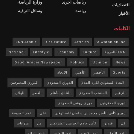
رياضات أخرى
وزارة الرياضة
اقتصاديات
رياضة
وسائل الترفيه
الأخبار
الكلمات
CNN Arabic
Caricature.
Articles
Alwatan online
CNN بالعربية
Culture
Economy
Lifestyle
National
Saudi Arabia Newspaper
Politics
Opinion
News
Sports
الأخضر
الأهلي
الاتحاد
الاتحاد السعودي لكرة القدم
الدوري السعودي
الدوري المحترفين
الزعيم
المنتخب السعودي
النادي الأهلي
النصر
الهلال
دوري المحترفين
دوري روشن السعودي
دوري كأس الأمير محمد بن سلمان للمحترفين
على
عمر السومة
في
فيديو
كأس خادم الحرمين الشريفين
من
منوعات
نادي الأهلي
نادي الاتحاد
نادي التعاون
نادي الرائد