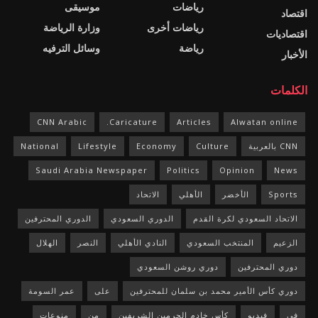
رياضات
موسيقى
اقتصاد
رياضات أخرى
وزارة الرياضة
اقتصاديات
رياضة
وسائل الترفيه
الأخبار
الكلمات
CNN Arabic
Caricature.
Articles
Alwatan online
CNN بالعربية
Culture
Economy
Lifestyle
National
Saudi Arabia Newspaper
Politics
Opinion
News
Sports
الأخضر
الأهلي
الاتحاد
الاتحاد السعودي لكرة القدم
الدوري السعودي
الدوري المحترفين
الزعيم
المنتخب السعودي
النادي الأهلي
النصر
الهلال
دوري المحترفين
دوري روشن السعودي
دوري كأس الأمير محمد بن سلمان للمحترفين
على
عمر السومة
في
فيديو
كأس خادم الحرمين الشريفين
من
منوعات