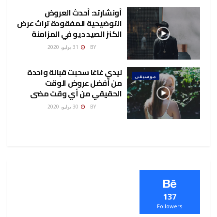
أونشارتد: أحدث العروض
التوضيحية المفقودة تراث عرض
الكنز الصيد ديو في المزامنة
ADMINCP
BY
31 يوليو، 2020
ليدي غاغا سحبت قبالة واحدة
موسيقى
من أفضل عروض الوقت
الحقيقي من أي وقت مضى
ADMINCP
BY
30 يوليو، 2020
137
Followers