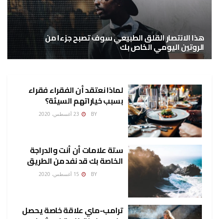
هذا الانتصار القلق الطبيعي سوف تصبح جزءا من
الروتين اليومي الخاص بك
5 سبتمبر، 2020
لماذا نعتقد أن الفقراء فقراء
بسبب خياراتهم السيئة؟
ADMINCP
BY
23 أغسطس، 2020
ستة علامات أن أنت والدراجة
الخاصة بك قد نفد من الطريق
ADMINCP
BY
15 أغسطس، 2020
ترامب-ماي علاقة خاصة يحصل