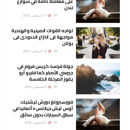
على معاملة خاصة في شوارع
لندن
ADMINCP
BY
11 أغسطس، 2020
تواجه القوات الصينية والهندية
مواجهة فى النزاع الحدودى فى
بوتان
ADMINCP
BY
10 أغسطس، 2020
جولة فرنسا: كريس فروم في
جيرسي الأصفر كما فابيو أرو
يفوز المرحلة الخامسة
ADMINCP
BY
6 أغسطس، 2020
فورسبرونغ دورش تيشنيك:
أوس تيش جيانتس v ألمانيا في
سباق السيارات بدون سائق
ADMINCP
BY
2 أغسطس، 2020