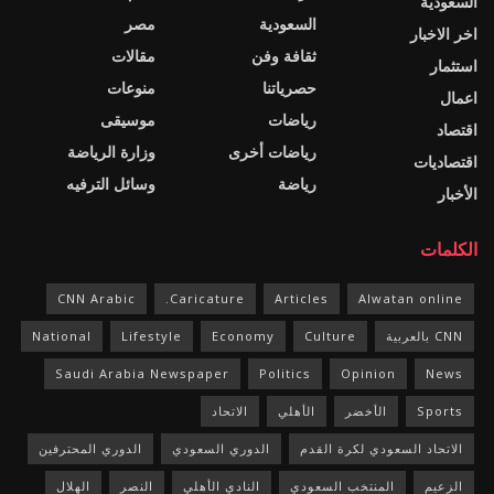
السعودية
السعودية
مصر
اخر الاخبار
ثقافة وفن
مقالات
استثمار
حصرياتنا
منوعات
اعمال
رياضات
موسيقى
اقتصاد
رياضات أخرى
وزارة الرياضة
اقتصاديات
رياضة
وسائل الترفيه
الأخبار
الكلمات
CNN Arabic
Caricature.
Articles
Alwatan online
CNN بالعربية
Culture
Economy
Lifestyle
National
Saudi Arabia Newspaper
Politics
Opinion
News
Sports
الأخضر
الأهلي
الاتحاد
الاتحاد السعودي لكرة القدم
الدوري السعودي
الدوري المحترفين
الزعيم
المنتخب السعودي
النادي الأهلي
النصر
الهلال