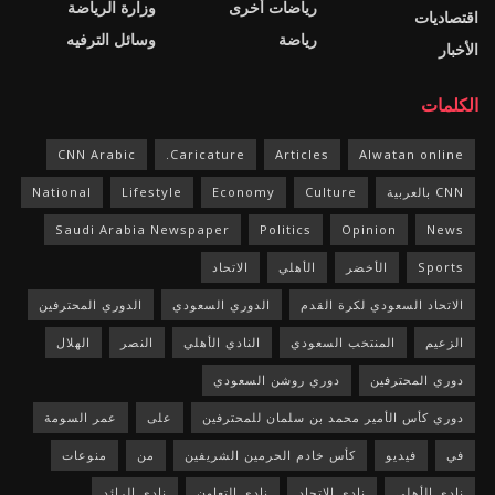
رياضات أخرى
وزارة الرياضة
اقتصاديات
رياضة
وسائل الترفيه
الأخبار
الكلمات
CNN Arabic
Caricature.
Articles
Alwatan online
CNN بالعربية
Culture
Economy
Lifestyle
National
Saudi Arabia Newspaper
Politics
Opinion
News
Sports
الأخضر
الأهلي
الاتحاد
الاتحاد السعودي لكرة القدم
الدوري السعودي
الدوري المحترفين
الزعيم
المنتخب السعودي
النادي الأهلي
النصر
الهلال
دوري المحترفين
دوري روشن السعودي
دوري كأس الأمير محمد بن سلمان للمحترفين
على
عمر السومة
في
فيديو
كأس خادم الحرمين الشريفين
من
منوعات
نادي الأهلي
نادي الاتحاد
نادي التعاون
نادي الرائد