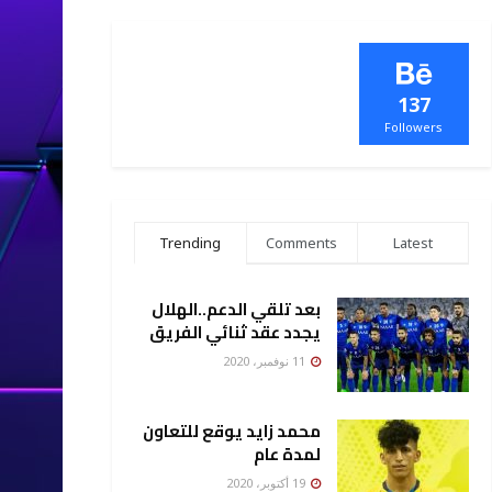
137
Followers
Trending
Comments
Latest
بعد تلقي الدعم..الهلال
يجدد عقد ثنائي الفريق
11 نوفمبر، 2020
محمد زايد يوقع للتعاون
لمدة عام
19 أكتوبر، 2020