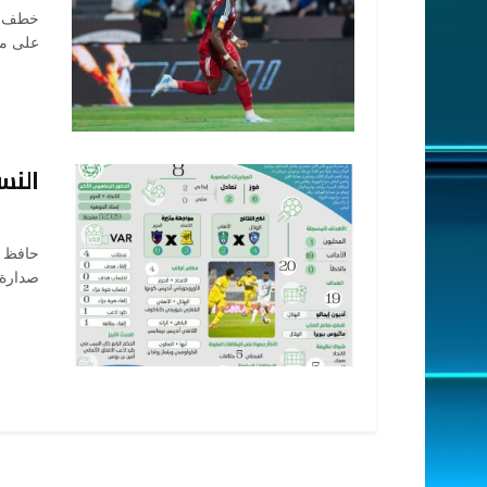
على مض
النس
OSMAN
صدارة 