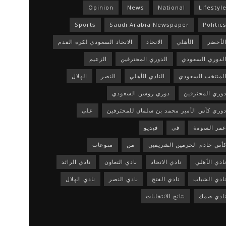
Opinion
News
National
Lifestyl
Sports
Saudi Arabia Newspaper
Politic
لأخضر
الأهلي
الاتحاد
الاتحاد السعودي لكرة القدم
لدوري السعودي
الدوري المحترفين
الزعيم
لمنتخب السعودي
النادي الأهلي
النصر
الهلال
وري المحترفين
دوري روشن السعودي
وري كأس الأمير محمد بن سلمان للمحترفين
على
مر السومة
في
فيديو
أس خادم الحرمين الشريفين
من
منوعات
ادي الأهلي
نادي الاتحاد
نادي التعاون
نادي الرائد
ادي الشباب
نادي الفتح
نادي النصر
نادي الهلال
ادي ضمك
نتائج الانتخابات