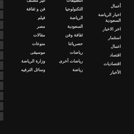
التطبيقات
غير مصنف
e
أعمال
التكنولوجيا
فن و ثقافة
اخبار الرياضة
s
الرياضة
فيلم
السعودية
ا
السعودية
مصر
اخر الاخبار
ثقافة وفن
مقالات
ا
استثمار
حصرياتنا
منوعات
ا
اعمال
رياضات
موسيقى
اقتصاد
د
رياضات أخرى
وزارة الرياضة
اقتصاديات
د
رياضة
وسائل الترفيه
الأخبار
ع
ك
ن
ن
ن