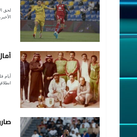
الأخير
آمال
OSMAN
أيام ق
انطلاقها في 24 من سبتمبر 
صارو
OSMAN