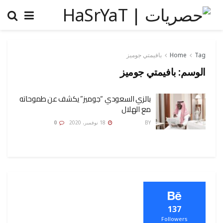
Tag
Home
بافيمتي جوميز
الوسم:
بافيمتي جوميز
بالزي السعودي “جوميز” يكشف عن طموحاته
مع الهلال
BY
رضوة فاروق
18 نوفمبر، 2020
0
137
Followers