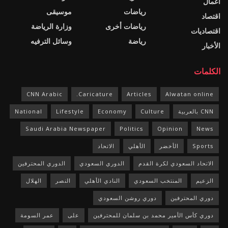
اعمال
رياضات
موسيقى
اقتصاد
رياضات أخرى
وزارة الرياضة
اقتصاديات
رياضة
وسائل الترفيه
الأخبار
الكلمات
CNN Arabic
Caricature.
Articles
Alwatan online
CNN بالعربية
Culture
Economy
Lifestyle
National
Saudi Arabia Newspaper
Politics
Opinion
News
Sports
الأخضر
الأهلي
الاتحاد
الاتحاد السعودي لكرة القدم
الدوري السعودي
الدوري المحترفين
الزعيم
المنتخب السعودي
النادي الأهلي
النصر
الهلال
دوري المحترفين
دوري روشن السعودي
دوري كأس الأمير محمد بن سلمان للمحترفين
على
عمر السومة