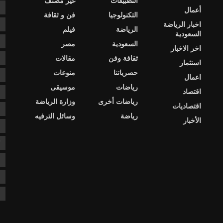
التطبيقات
غير مصنف
e
أعمال
التكنولوجيا
فن و ثقافة
اخبار الرياضة
s
الرياضة
فيلم
السعودية
ا
السعودية
مصر
اخر الاخبار
ثقافة وفن
مقالات
ا
استثمار
حصرياتنا
منوعات
ا
اعمال
رياضات
موسيقى
اقتصاد
د
رياضات أخرى
وزارة الرياضة
اقتصاديات
د
رياضة
وسائل الترفيه
الأخبار
ع
ك
ن
ن
ن