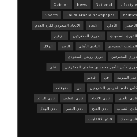
Opinion
News
National
Lifestyl
Sports
Saudi Arabia Newspaper
Politic
لأخضر
الأهلي
الاتحاد
الاتحاد السعودي لكرة القدم
لدوري السعودي
الدوري المحترفين
الزعيم
لمنتخب السعودي
النادي الأهلي
النصر
الهلال
وري المحترفين
دوري روشن السعودي
وري كأس الأمير محمد بن سلمان للمحترفين
على
مر السومة
في
فيديو
أس خادم الحرمين الشريفين
من
منوعات
ادي الأهلي
نادي الاتحاد
نادي التعاون
نادي الرائد
ادي الشباب
نادي الفتح
نادي النصر
نادي الهلال
ادي ضمك
نتائج الانتخابات