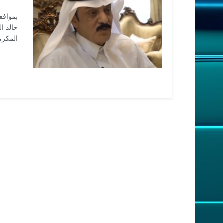
بموافق
خالد ا
المكرم