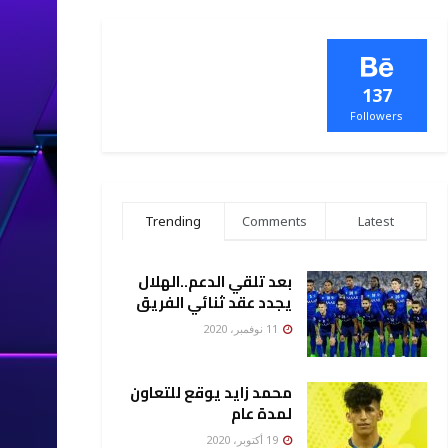
137
Followers
Trending
Comments
Latest
بعد تلقي الدعم..الهلال
يجدد عقد ثنائي الفريق
11 نوفمبر، 2020
محمد زايد يوقع للتعاون
لمدة عام
19 أكتوبر، 2020