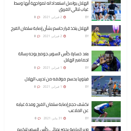
الهلال يواصل استعداداته لمواجهة أبها وسط
غياب ثنائي الفريق
BY
رضوة فاروق
2 فبراير، 2021
0
الهلال يتخذ قرار حاسم بشأن إصابة سلمان الفرج
BY
رضوة فاروق
2 فبراير، 2021
0
بعد خسارة كأس السوبر..جوميز يوجه رسالة
لجماهير الهلال
BY
رضوة فاروق
1 فبراير، 2021
0
فيتوريا يحسم موقفه من تدريب الهلال
BY
رضوة فاروق
1 فبراير، 2021
0
نكشف حجم إصابة سلمان الفرج ومدة غيابه
عن الملاعب
BY
رضوة فاروق
31 يناير، 2021
0
وزير الرياضة يحضر نهائي كأس السوبر لتكريم