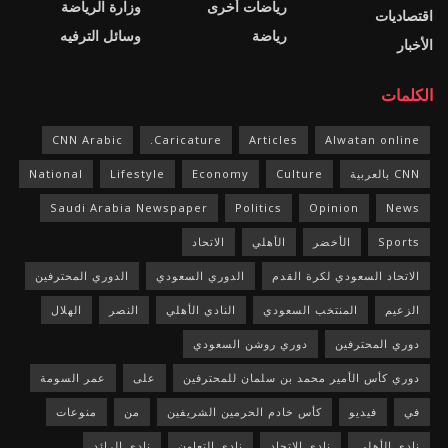
رياضات أخرى
وزارة الرياضة
اقتصاديات
رياضة
وسائل الترفيه
الأخبار
الكلمات
CNN Arabic
Caricature.
Articles
Alwatan online
CNN بالعربية
Culture
Economy
Lifestyle
National
Saudi Arabia Newspaper
Politics
Opinion
News
Sports
الأخضر
الأهلي
الاتحاد
الاتحاد السعودي لكرة القدم
الدوري السعودي
الدوري المحترفين
الزعيم
المنتخب السعودي
النادي الأهلي
النصر
الهلال
دوري المحترفين
دوري روشن السعودي
دوري كأس الأمير محمد بن سلمان للمحترفين
على
عمر السومة
في
فيديو
كأس خادم الحرمين الشريفين
من
منوعات
نادي الأهلي
نادي الاتحاد
نادي التعاون
نادي الرائد