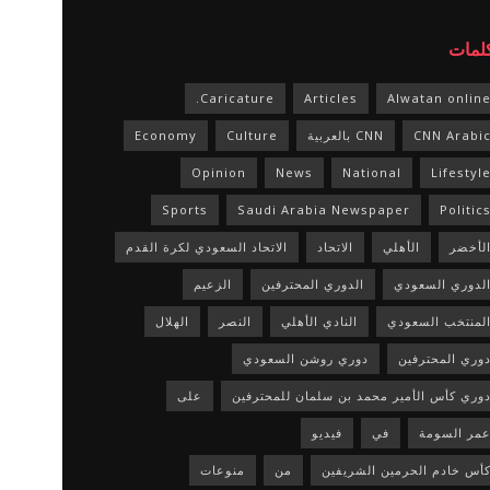
كلمات
Caricature.
Articles
Alwatan onlin
CNN Arabi
CNN بالعربية
Culture
Economy
Opinion
News
National
Lifestyl
Sports
Saudi Arabia Newspaper
Politic
لأخضر
الأهلي
الاتحاد
الاتحاد السعودي لكرة القدم
لدوري السعودي
الدوري المحترفين
الزعيم
لمنتخب السعودي
النادي الأهلي
النصر
الهلال
وري المحترفين
دوري روشن السعودي
وري كأس الأمير محمد بن سلمان للمحترفين
على
مر السومة
في
فيديو
أس خادم الحرمين الشريفين
من
منوعات