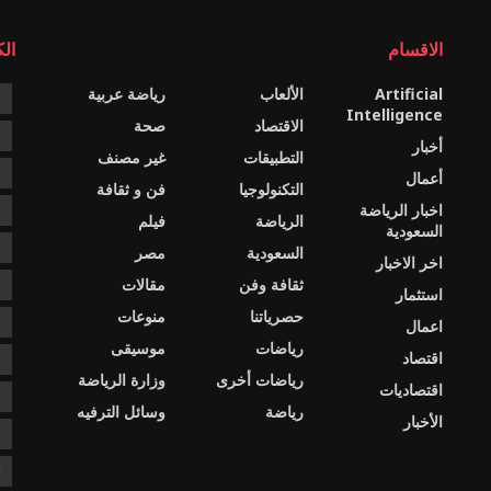
الاقسام
ال
Artificial
الألعاب
رياضة عربية
e
Intelligence
الاقتصاد
صحة
c
أخبار
التطبيقات
غير مصنف
e
أعمال
التكنولوجيا
فن و ثقافة
اخبار الرياضة
s
الرياضة
فيلم
السعودية
ا
السعودية
مصر
اخر الاخبار
ثقافة وفن
مقالات
ا
استثمار
حصرياتنا
منوعات
ا
اعمال
رياضات
موسيقى
اقتصاد
د
رياضات أخرى
وزارة الرياضة
اقتصاديات
د
رياضة
وسائل الترفيه
الأخبار
ع
ك