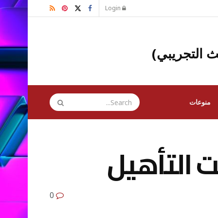
Login
ث التجريبي)
منوعات
ت التأهيل
0