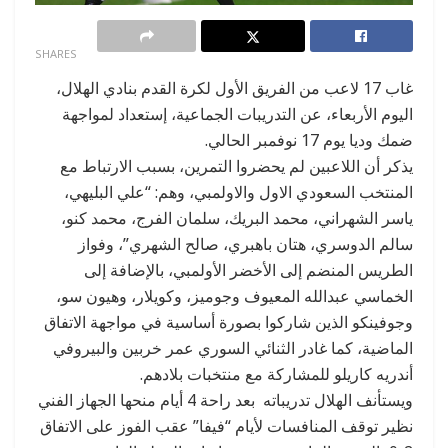
0
SHARES
غاب 17 لاعب من الفريق الأول لكرة القدم بنادي الهلال،
اليوم الأربعاء، عن التدريبات الجماعية، إستعداد لمواجهة
ضمك وديا يوم 17 نوفمبر الحالي.
يذكر أن اللاعبين لم يحضروا التمرين، بسبب الارتباط مع
المنتخب السعودي الاول والاولمبي، وهم: “علي البليهي،
ياسر الشهراني، محمد البريك، سلمان الفرج، محمد كنو،
سالم الدوسري، هتان باهبري، صالح الشهري”، وفواز
الطريس المنضم إلى الأخضر الأولمبي، بالإضافة إلى
الخماسي عبدالله المعيوف وجوميز، وكويلار، وهيون سو،
وجوفينكو الذين شاركوا بصورة أساسية في مواجهة الاتفاق
الماضية، كما غادر الثنائي السوري عمر خربين والبيروفي
أندريه كاريلو للمشاركة مع منتخبات بلادهم.
ويستأنف الهلال تدريباته بعد راحة 4 أيام منحها الجهاز الفني
نظير توقف المنافسات لأيام “فيفا” عقب الفوز على الاتفاق