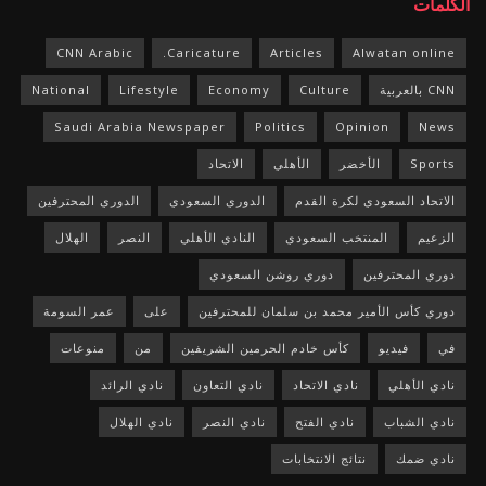
الكلمات
CNN Arabic
Caricature.
Articles
Alwatan online
CNN بالعربية
Culture
Economy
Lifestyle
National
Saudi Arabia Newspaper
Politics
Opinion
News
Sports
الأخضر
الأهلي
الاتحاد
الاتحاد السعودي لكرة القدم
الدوري السعودي
الدوري المحترفين
الزعيم
المنتخب السعودي
النادي الأهلي
النصر
الهلال
دوري المحترفين
دوري روشن السعودي
دوري كأس الأمير محمد بن سلمان للمحترفين
على
عمر السومة
في
فيديو
كأس خادم الحرمين الشريفين
من
منوعات
نادي الأهلي
نادي الاتحاد
نادي التعاون
نادي الرائد
نادي الشباب
نادي الفتح
نادي النصر
نادي الهلال
نادي ضمك
نتائج الانتخابات