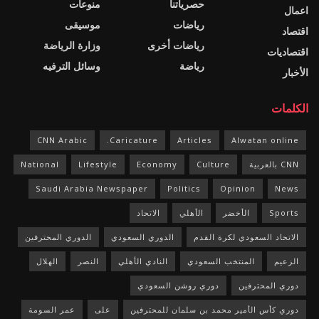
حصرياتنا
منوعات
اعمال
رياضات
موسيقى
اقتصاد
رياضات أخرى
وزارة الرياضة
اقتصاديات
رياضة
وسائل الترفيه
الأخبار
الكلمات
CNN Arabic
Caricature.
Articles
Alwatan online
CNN بالعربية
Culture
Economy
Lifestyle
National
Saudi Arabia Newspaper
Politics
Opinion
News
Sports
الأخضر
الأهلي
الاتحاد
الاتحاد السعودي لكرة القدم
الدوري السعودي
الدوري المحترفين
الزعيم
المنتخب السعودي
النادي الأهلي
النصر
الهلال
دوري المحترفين
دوري روشن السعودي
دوري كأس الأمير محمد بن سلمان للمحترفين
على
عمر السومة