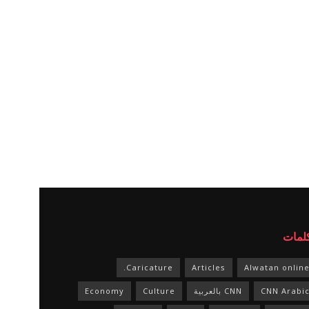
كلمات
Caricature.
Articles
Alwatan onlin
CNN Arabi
CNN بالعربية
Culture
Economy