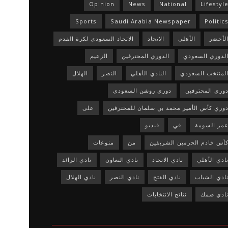
Opinion
News
National
Lifestyl
Sports
Saudi Arabia Newspaper
Politic
لأخضر
الأهلي
الاتحاد
الاتحاد السعودي لكرة القدم
لدوري السعودي
الدوري المحترفين
الزعيم
لمنتخب السعودي
النادي الأهلي
النصر
الهلال
وري المحترفين
دوري روشن السعودي
وري كأس الأمير محمد بن سلمان للمحترفين
على
مر السومة
في
فيديو
أس خادم الحرمين الشريفين
من
منوعات
ادي الأهلي
نادي الاتحاد
نادي التعاون
نادي الرائد
ادي الشباب
نادي الفتح
نادي النصر
نادي الهلال
ادي ضمك
نتائج الانتخابات