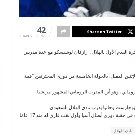
0
42
Share on Twitter
SHARES
VIEWS
 “GSP” الرومانية، ترشيح مدرب ‎فريق كرة القدم الأول بالهلال، رازفان لوشيسكو مع عدة مدربين
الإثنين المقبل، بالجولة الخامسة من دوري المحترفين “قمة
اني، وهو أبن المدرب الروماني المشهور مرتشيا
 بوخارست وحاليا يدرب نادي الهلال السعودي.
تمكن مع النادي الهلال السعودي تحقيق لقب الثالث في حقبة دوري أبطال آسيا وأول لقب قاري له منذ 17 عامًا
نادي الهلال