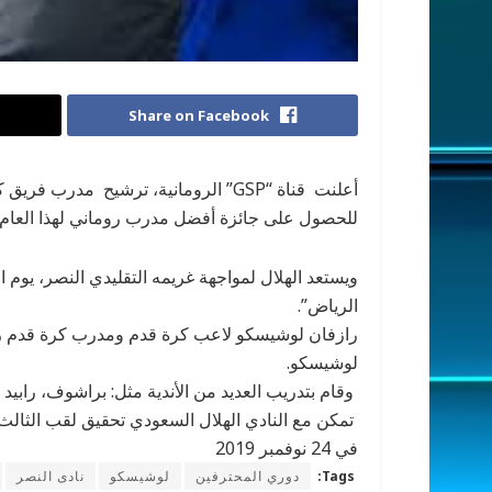
Share on Facebook
أعلنت قناة
للحصول على جائزة أفضل مدرب روماني لهذا العام.
ويستعد الهلال لمواجهة غريمه التقليدي النصر، يوم 
الرياض”.
رازفان لوشيسكو لاعب كرة قدم ومدرب كرة قدم روم
لوشيسكو.
وقام بتدريب العديد من الأندية مثل: براشوف، رابيد
في 24 نوفمبر 2019
Tags:
دوري المحترفين
لوشيسكو
نادى النصر