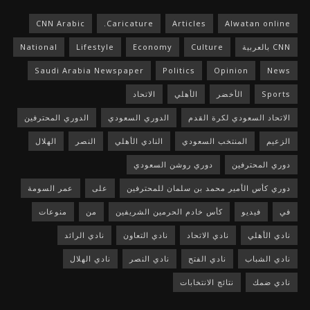
CNN Arabic
Caricature.
Articles
Alwatan online
CNN بالعربية
Culture
Economy
Lifestyle
National
Saudi Arabia Newspaper
Politics
Opinion
News
Sports
الأخضر
الأهلي
الاتحاد
الاتحاد السعودي لكرة القدم
الدوري السعودي
الدوري المحترفين
الزعيم
المنتخب السعودي
النادي الأهلي
النصر
الهلال
دوري المحترفين
دوري روشن السعودي
دوري كأس الأمير محمد بن سلمان للمحترفين
على
عمر السومة
في
فيديو
كأس خادم الحرمين الشريفين
من
منوعات
نادي الأهلي
نادي الاتحاد
نادي التعاون
نادي الرائد
نادي الشباب
نادي الفتح
نادي النصر
نادي الهلال
نادي ضمك
نتائج الانتخابات