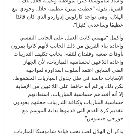
وأشاد شاموسكا كثيرًا بمواطنه وعمله خلال تلك
الفترة، بقوله “حظيت بميزة عظيمة خلال وجودي مع
الهلال، وهي تواجد كارلوس إدواردو الذي كان قائدًا
عظيمًا وساعدني كثيرًا”.
وأكمل “مهمتي كانت العمل على الجانب النفسي
وإعادة بناء الفريق من ذلك الجانب لأنهم كانوا يمرون
بأوقات صعبة وفقدان للثقة، بجانب تكثيف التدريبات
وإعادة اللاعبين لحساسية المباريات، لأن الجهاز
الفني السابق اعتمد أسلوب المداورة لمواجهة
الإصابات خاصة في ظل جدول المباريات المضغوط،
لكن ذلك ورغم أنه حافظ على اللاعبين من الإصابة
إلا أنه أفقدهم حساسية المباريات، استعادتهم
حساسية المباريات وكثافة التدريبات جعلتهم يعودون
لتقديم كرة القدم التي قدموها بداية الموسم مع
جورجي جيسوس”.
يذكر أن الهلال لعب تحت قيادة شاموسكا المباريات