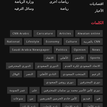
رياضات أخرى
وزارة الرياضة
اقتصاديات
رياضة
وسائل الترفيه
الأخبار
الكلمات
CNN Arabic
Caricature.
Articles
Alwatan online
CNN بالعربية
Culture
Economy
Lifestyle
National
Saudi Arabia Newspaper
Politics
Opinion
News
Sports
الأخضر
الأهلي
الاتحاد
الاتحاد السعودي لكرة القدم
الدوري السعودي
الدوري المحترفين
الزعيم
المنتخب السعودي
النادي الأهلي
النصر
الهلال
دوري المحترفين
دوري روشن السعودي
دوري كأس الأمير محمد بن سلمان للمحترفين
على
عمر السومة
في
فيديو
كأس خادم الحرمين الشريفين
من
منوعات
نادي الأهلي
نادي الاتحاد
نادي التعاون
نادي الرائد