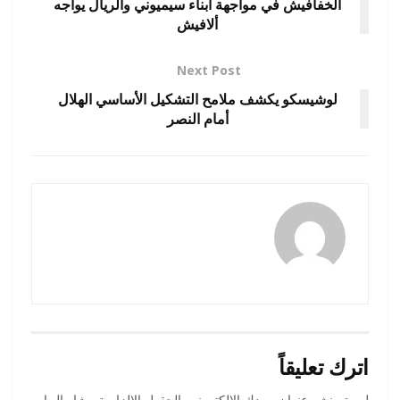
الخفافيش في مواجهة أبناء سيميوني والريال يواجه
ألافيش
Next Post
لوشيسكو يكشف ملامح التشكيل الأساسي الهلال
أمام النصر
amona osman
اترك تعليقاً
لن يتم نشر عنوان بريدك الإلكتروني.
الحقول الإلزامية مشار إليها بـ