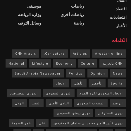
اعمال
رياضات
موسيقى
اقتصاد
رياضات أخرى
وزارة الرياضة
اقتصاديات
رياضة
وسائل الترفيه
الأخبار
الكلمات
CNN Arabic
Caricature.
Articles
Alwatan online
CNN بالعربية
Culture
Economy
Lifestyle
National
Saudi Arabia Newspaper
Politics
Opinion
News
Sports
الأخضر
الأهلي
الاتحاد
الاتحاد السعودي لكرة القدم
الدوري السعودي
الدوري المحترفين
الزعيم
المنتخب السعودي
النادي الأهلي
النصر
الهلال
دوري المحترفين
دوري روشن السعودي
دوري كأس الأمير محمد بن سلمان للمحترفين
على
عمر السومة