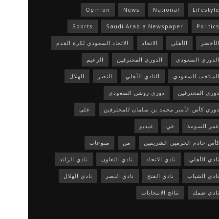
Opinion
News
National
Lifestyl
Sports
Saudi Arabia Newspaper
Politic
لأخضر
الأهلي
الاتحاد
الاتحاد السعودي لكرة القدم
لدوري السعودي
الدوري المحترفين
الزعيم
لمنتخب السعودي
النادي الأهلي
النصر
الهلال
وري المحترفين
دوري روشن السعودي
وري كأس الأمير محمد بن سلمان للمحترفين
على
مر السومة
في
فيديو
أس خادم الحرمين الشريفين
من
منوعات
ادي الأهلي
نادي الاتحاد
نادي التعاون
نادي الرائد
ادي الشباب
نادي الفتح
نادي النصر
نادي الهلال
ادي ضمك
نتائج الانتخابات