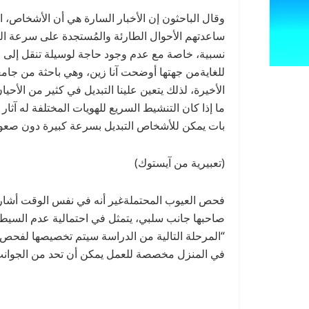
ساعدتهم الأحوال الطارئة والمُستجدة على سرعة ال
نسبية، خاصة مع عدم وجود حاجة لوسيلة تنقل إلى المن
للغايةمن جهتها أوضحت آنا زين، وهي باحثة من جامعة
الأخيرة، لذلك يتعين علينا التبديل في كثير من الأح
ما إذا كان التنشيط السريع للهويات المختلفة له آثار س
بات يمكن للأشخاص التبديل بسرعة كبيرة دون صعوب
(تعبيرية من آيستوك)
فحص العيوب المحتملةغير أنه في نفس الوقت أشار ال
صاحبها جانب سلبي، يتمثل في احتمالية عدم السيطر
“المرحلة التالية من الدراسة سيتم تخصيصها لفحص 
في المنزل مخصصة للعمل يمكن أن تحد من الجوانب 