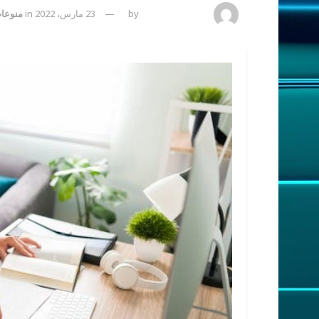
amona osman
by
23 مارس، 2022
in
منوعا