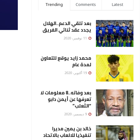
Trending
Comments
Latest
بعد تلقي الدعم..الهلال
يجدد عقد ثنائي الفريق
11 نوفمبر، 2020
محمد زايد يوقع للتعاون
لمدة عام
19 أكتوبر، 2020
بعد وفاته..8 معلومات لا
تعرفها عن أيمن دابو
“الثعلب”
9 ديسمبر، 2020
خالد بن يمين مديرا
تنفيذيا للالعاب بالاتحاد