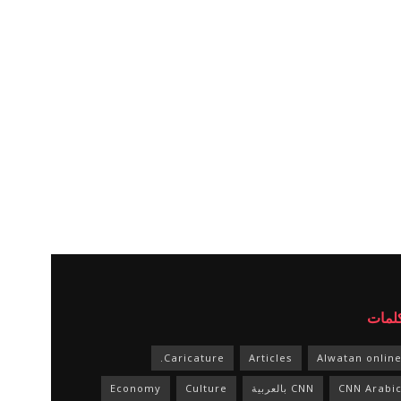
كلمات
Caricature.
Articles
Alwatan onlin
CNN Arabi
CNN بالعربية
Culture
Economy