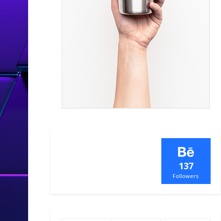
137
Followers