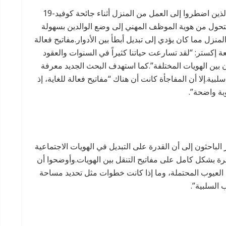
وقال الباحثون إن الأخبار السارة هي أن الأشخاص، الذين اضطروا إلى العمل من المنزل أثناء جائحة كوفيد-19
تحول من هوية الموظف المهني إلى وضع الوالدين بسهولة
زل مما كان يؤدي إلى تبديل أبطأ بين الأدوار.مفاتيح فعالة
 إكستر: “لقد تسارعت حياتنا كثيراً في السنوات والعقود
يان بين الهويات المختلفة”.كما استهدف البحث الجديد معرفة
لبية.إلا أن المفاجأة كانت أن هناك “مفاتيح فعالة للغاية، إذ
ة واضحة”.
باحثون إلى أن القدرة على التبديل في الهويات الاجتماعية
ة بشكل كامل على مفاتيح التنقل بين الهويات.وأوضحوا أن
العيوب المحتملة، وما إذا كانت خطوات مثل تحديد مساحة
السلبية”.