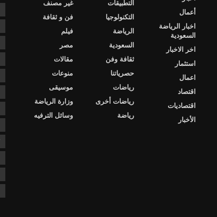
التطبيقات
غير مصنف
e
أعمال
التكنولوجيا
فن و ثقافة
اخبار الرياضة
s
الرياضة
فيلم
السعودية
ا
السعودية
مصر
اخر الاخبار
ثقافة وفن
مقالات
ا
استثمار
حصرياتنا
منوعات
ا
اعمال
رياضات
موسيقى
اقتصاد
د
رياضات أخرى
وزارة الرياضة
اقتصاديات
د
رياضة
وسائل الترفيه
الأخبار
ع
ك
ن
ن
ن