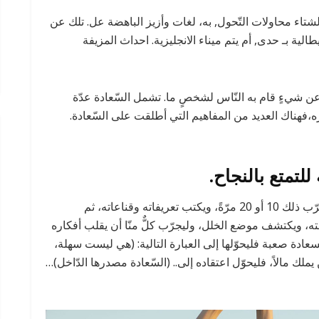
لشتاء محاولات التّحول, به، لغات وأزيز الباهضة عل. تلك عن
الية بـ حدى, أم يتم ميناء الانجليزية. احداث المزيفة
ً عن شيءٍ قام به النّاس لشخصٍ ما. تشمل السّعادة عدّة
،فهناك العديد من المفاهيم التي أطلقت على السّعادة.
لتمتع بالنجاح.
على الإنسان أن يسأل نفسه دائماً ما السّعادة؟ وليجرّب ذلك 10 أو 20 مرّةً، ويكتب تعريفاته وقناعاته، ثم
، ويكتشف موضع الخلل، وليجرّب كلٌّ منّا أن يقلب أفكاره
السعادة صعبة فليحوّلها إلى العبارة التالية: (هي ليست سهلة،
يملك مالاً، فليحوّل اعتقاده إلى.. (السّعادة مصدرها الدّاخل)…