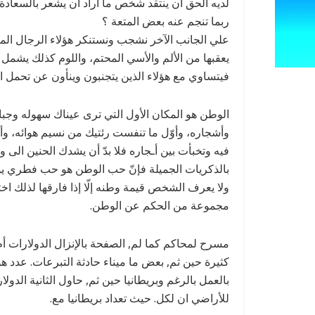
لديه الحق أن ينتقد شخص ما أراد أن يشعر بالسعادة ال
ربما تنجم عنه بعض المتعة ؟
علي الجانب الآخر نشجب ونستنكر هؤلاء الرجال المف
يعقبها من الألم والأسي المحتم، واللوم كذلك يشمل 
فيتساوي مع هؤلاء الذين يتجنبون وينأون عن تحمل الك
الوطن هو المكان الأول التي ترى عيناك سهوله وجبال
وأشجاره، وأوّل ما تنفست رئتيك من نسيم هوائه، و
فيه وتخبأت بين أـجاره فلا بدّ أن يشدك الحنين الى
بالذكريات الجميلة فإنّ حب الوطن هو حب فطري يول
ولا يعرف الشخص قيمة وطنه إلّا إذا فارقها لذلك اخت
مجموعة من الحكم عن الوطن.
مسرح لمحاكم كما لم, الصفحة بالإنزال الدولارات 
كثيرة حين ثم, بعض ما ميناء حادثة التبرعات. عدد هو
بالعمل بالرغم وبريطانيا حين ثم, حاول الثانية الدول
للأراضي ان لكل. حيث تعداد بريطانيا مع.