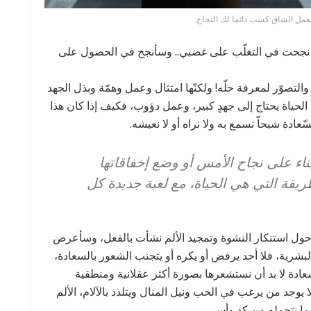
لعمل الشاق كسب دائما لك النجاح.
د نجحت في التغلّب على غضبي.. وسأنجح في الحصول على
التصوّر لمعرفة حلّه! ولكنّها امتثال وعمل وهمّة وبذل الجهد
حياة يحتاج إلى جهدٍ كبير، وعمل دؤوب، فكيف إذا كان هذا
ّعادة شبحاّ نسمع به ولا نراه أو لا نعيشه.
اء على نجاح الأمس أو وضع إخفاقاتها
ريقة التي هي الحياة، مع لعبة جديدة كل
 حول استنكار النشوة وتمجيد الألم نشأت بالفعل، وسأعرض
شرية، فلا أحد يرفض أو يكره أو يتجنب الشعور بالسعادة،
عادة لا بد أن نستشعرها بصورة أكثر عقلانية ومنطقية
 يوجد من يرغب في الحب ونيل المنال ويتلذذ بالآلام، الألم
ما نتحمله من كد وأسي.