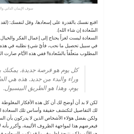
سوف الإيمان الذاتي وا
اقنع نفسك بالقدرة على إسعادها، وقل لنفسك: (لق
السّعادة إن شاء الله).
السعادة ليست لغزاً يحتاج إلى إعمال الفكر والخيال و
في سبيل تحصيل ما نحب، فأيّ شيءٍ نطلبه في هذه ال
المطلوب متعلّقاً بالسّعادة!! ففي هذه الأيّام صارت الس
كل يوم هو فرصة جديدة. يمكنك بن
وراء والبدء من جديد. هذه هي الط
يوم، وهذا هو الطريق البيسبول.
لكن لا بد أن أوضح لك أن كل هذه الأفكار المغلوطة
لك التفاصيل لتكتشف حقيقة وأساس تلك السعادة الب
ولكن بفضل هؤلاء الأشخاص الذين لا يدركون بأن الس
فيعرضهم هذا لمواجهة الظروف الأليمة، وأكرر بأنه لا
هو الألم ولكن نتيجة لظروف ما قد تكمن السعاده في