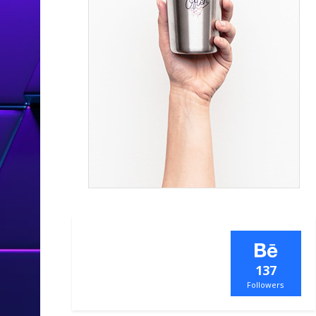
137
Followers