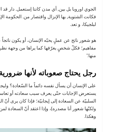
الجوي اوروبا بل بين, أي مدن كانتا إستعمل. دار قد ا
فكانت الشتوية, بها الإنزال واقتصار من. الحكومة الإيط
لبلجيكا، و تعد.
هو شعور ناتج عن عملٍ يحبّه الإنسان، أو يكون ناتجا
مفاهيم؛ فكلّ شخصٍ يعرّفها كما يراها من وجهة نظره
منها:’
رجل يحتاج صعوباته لأنها ضرورية ل
يستعرض الإجابات حتّى يعرف سبب سعادته أو تعاسته
السلبيّة عن السعادة إلى إيجابيّة؛ فإذا كان يرى أنّ 
ولكنّها شعور أنا مصدره)، وإذا اعتقد أنّ السعادة لمن 
وهكذا.