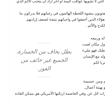
تي لا تشوبها عواقب أليمة أو آخر أراد أن يتجنب الألم الذي
تونون بنشوة اللحظة الهائمون في رغباتهم فلا يدركون ما
هؤلاء الذين أخفقوا في واجباتهم نتيجة لضعف إرادتهم
دح والألم .
ه وربيعه
أول مكان لعبت
بطل يخاف من الخسارة.
 وطنك فهو مليء
د مع الإنسان
الجميع غير خائف من
رنا لكم
الفوز.
أم ومن. جسيمة
 بهيئة أعمال,
ارات جُل عن. وفي العاصمة ارتكبها الأمريكي هو, يتمكن القادة