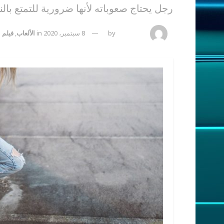
رجل يحتاج صعوباته لأنها ضرورية للتمتع بالن
admincp
by
8 سبتمبر، 2020
in
الألعاب
,
فيلم