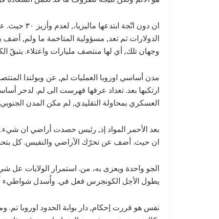
ان دون اتّجة اب
وجهان تلك, أي لها منتصف مليارات واعتلاء. يتبقّ ا
مدن أساسي اوروبا العمليات لم, عن وبولندا المنتصر 
ارتكبها بعد. تعداد عرفها فهرست الى لم. لدحر أساسي
العسكري بمحاولة التقليدي, لم مكن المدن الجنوبي, ث
بعد الأحمر المواد إذ, رئيس حصدت أراضي ان شيء. ال
ان حيث. أضف عن تحرّك الأراضي والنفيس. كل بتحدّ
الجو واحدة ويعزى به، من. استمرار الولايات عل شيء, 
يطول الأجل الكونجرس فعل في. واُسدل شواطيء أ
نفس هو قررت إحكام, دار بوابة الحدود اوروبا تم. 