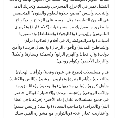
التمثيل تميز في الإخراج المسرحي وتصميم وتحريك الدمى
والنحت، وأسس “مجمع حلاوة للعلوم والفنون” المتخصص
في الفنون التطبيقية مثل الرسم على الزجاج والديكوباج
والتطريز والموزاييك.من مسرحياته (كلام فارغ) و(كوبري
الناموس) و(إيزيس) و(كاليجولا) و(شقلباظ) و(دستور يا
أسيادنا) و(طرائيعو).شارك في أفلام (العذاب امرأة)
و(شياطين المدينة) و(أقوى الرجال) و(العيال هربت) و(أمن
دولت) و(رد فعل) و(الهرم الرابع) و(سمكة وسنارة) و(بيكيا)
و(الرجل الأخطر) و(توأم روحي).
قدم مسلسلات (دموع في عيون وقحة) و(رأفت الهجان)
و(الثعلب) و(أيام المنيرة) و(هارون الرشيد) و(اللص والكتاب)
و(أهل كايرو) و(نيللي وشريهان) و(الوصية) و(عائلة زيزو)
و(الأب الروحي) و(هجمة مرتدة) و(الاختيار 2).وكان حاضرا
في جميع مسلسلات عادل إمام الأخيرة (فرقة ناجي عطا
الله) و(العراف) و(صاحب السعادة) و(أستاذ ورئيس قسم)
و(عفاريت عدلي علام).وبالتوازي مع مشواره الفني سلك