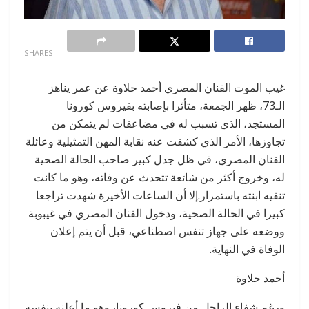
0
SHARES
غيب الموت الفنان المصري أحمد حلاوة عن عمر يناهز
الـ73، ظهر الجمعة، متأثرا بإصابته بفيروس كورونا
المستجد، الذي تسبب له في مضاعفات لم يتمكن من
تجاوزها، الأمر الذي كشفت عنه نقابة المهن التمثيلية وعائلة
الفنان المصري، في ظل جدل كبير صاحب الحالة الصحية
له، وخروج أكثر من شائعة تتحدث عن وفاته، وهو ما كانت
تنفيه ابنته باستمرار.إلا أن الساعات الأخيرة شهدت تراجعا
كبيرا في الحالة الصحية، ودخول الفنان المصري في غيبوبة
ووضعه على جهاز تنفس اصطناعي، قبل أن يتم إعلان
الوفاة في النهاية.
أحمد حلاوة
ورغم شفاء الراحل من فيروس كورونا، وهو ما أعلنه بنفسه