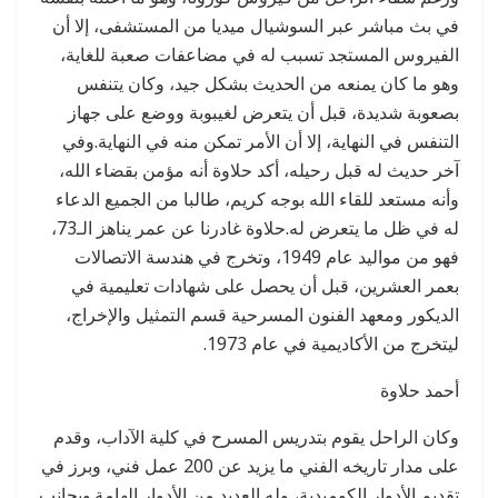
في بث مباشر عبر السوشيال ميديا من المستشفى، إلا أن
الفيروس المستجد تسبب له في مضاعفات صعبة للغاية،
وهو ما كان يمنعه من الحديث بشكل جيد، وكان يتنفس
بصعوبة شديدة، قبل أن يتعرض لغيبوبة ووضع على جهاز
التنفس في النهاية، إلا أن الأمر تمكن منه في النهاية.وفي
آخر حديث له قبل رحيله، أكد حلاوة أنه مؤمن بقضاء الله،
وأنه مستعد للقاء الله بوجه كريم، طالبا من الجميع الدعاء
له في ظل ما يتعرض له.حلاوة غادرنا عن عمر يناهز الـ73،
فهو من مواليد عام 1949، وتخرج في هندسة الاتصالات
بعمر العشرين، قبل أن يحصل على شهادات تعليمية في
الديكور ومعهد الفنون المسرحية قسم التمثيل والإخراج،
ليتخرج من الأكاديمية في عام 1973.
أحمد حلاوة
وكان الراحل يقوم بتدريس المسرح في كلية الآداب، وقدم
على مدار تاريخه الفني ما يزيد عن 200 عمل فني، وبرز في
تقديم الأدوار الكوميدية، وله العديد من الأدوار الهامة.وبجانب