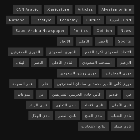
CNN Arabic
Caricature.
Articles
Alwatan online
CNN بالعربية
Culture
Economy
Lifestyle
National
Saudi Arabia Newspaper
Politics
Opinion
News
Sports
الأخضر
الأهلي
الاتحاد
الاتحاد السعودي لكرة القدم
الدوري السعودي
الدوري المحترفين
الزعيم
المنتخب السعودي
النادي الأهلي
النصر
الهلال
دوري المحترفين
دوري روشن السعودي
دوري كأس الأمير محمد بن سلمان للمحترفين
على
عمر السومة
في
فيديو
كأس خادم الحرمين الشريفين
من
منوعات
نادي الأهلي
نادي الاتحاد
نادي التعاون
نادي الرائد
نادي الشباب
نادي الفتح
نادي النصر
نادي الهلال
نادي ضمك
نتائج الانتخابات