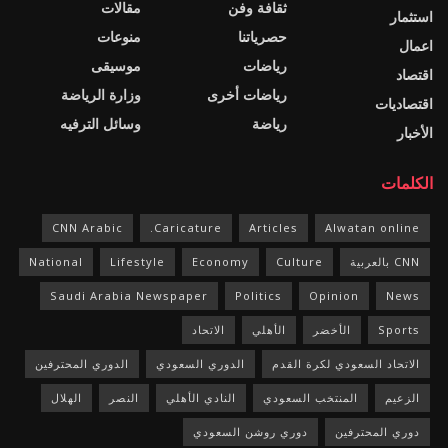
ثقافة وفن
مقالات
استثمار
حصرياتنا
منوعات
اعمال
رياضات
موسيقى
اقتصاد
رياضات أخرى
وزارة الرياضة
اقتصاديات
رياضة
وسائل الترفيه
الأخبار
الكلمات
CNN Arabic
Caricature.
Articles
Alwatan online
CNN بالعربية
Culture
Economy
Lifestyle
National
Saudi Arabia Newspaper
Politics
Opinion
News
Sports
الأخضر
الأهلي
الاتحاد
الاتحاد السعودي لكرة القدم
الدوري السعودي
الدوري المحترفين
الزعيم
المنتخب السعودي
النادي الأهلي
النصر
الهلال
دوري المحترفين
دوري روشن السعودي