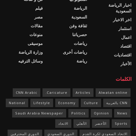
اخبار الرياضة
الرياضة
فيلم
السعودية
السعودية
مصر
اخر الاخبار
ثقافة وفن
مقالات
استثمار
حصرياتنا
منوعات
اعمال
رياضات
موسيقى
اقتصاد
رياضات أخرى
وزارة الرياضة
اقتصاديات
رياضة
وسائل الترفيه
الأخبار
الكلمات
CNN Arabic
Caricature.
Articles
Alwatan online
CNN بالعربية
Culture
Economy
Lifestyle
National
Saudi Arabia Newspaper
Politics
Opinion
News
Sports
الأخضر
الأهلي
الاتحاد
الاتحاد السعودي لكرة القدم
الدوري السعودي
الدوري المحترفين