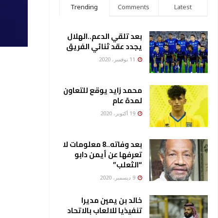
Trending
Comments
Latest
بعد تلقي الدعم..الهلال
يجدد عقد ثنائي الفريق
11 نوفمبر، 2020
محمد زايد يوقع للتعاون
لمدة عام
19 أكتوبر، 2020
بعد وفاته..8 معلومات لا
تعرفها عن أيمن دابو
“الثعلب”
9 ديسمبر، 2020
خالد بن يمين مديرا
تنفيذيا للالعاب بالاتحاد