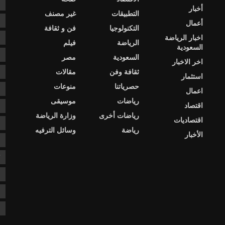
c
أخبار
التطبيقات
غير مصنف
e
أعمال
التكنولوجيا
فن و ثقافة
اخبار الرياضة
s
الرياضة
فيلم
السعودية
ا
السعودية
مصر
اخر الاخبار
ثقافة وفن
مقالات
ا
استثمار
حصرياتنا
منوعات
ا
اعمال
رياضات
موسيقى
اقتصاد
د
رياضات أخرى
وزارة الرياضة
اقتصاديات
د
رياضة
وسائل الترفيه
الأخبار
ع
ك
ن
ن
ن