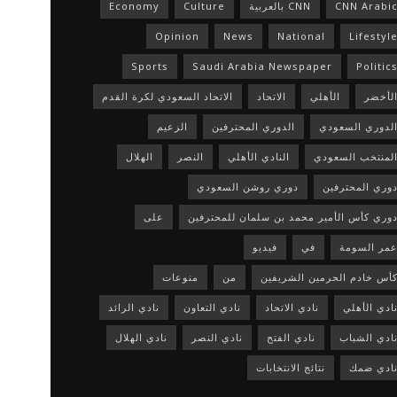
CNN Arabi
CNN بالعربية
Culture
Economy
Opinion
News
National
Lifestyl
Sports
Saudi Arabia Newspaper
Politic
لأخضر
الأهلي
الاتحاد
الاتحاد السعودي لكرة القدم
لدوري السعودي
الدوري المحترفين
الزعيم
لمنتخب السعودي
النادي الأهلي
النصر
الهلال
وري المحترفين
دوري روشن السعودي
وري كأس الأمير محمد بن سلمان للمحترفين
على
مر السومة
في
فيديو
أس خادم الحرمين الشريفين
من
منوعات
ادي الأهلي
نادي الاتحاد
نادي التعاون
نادي الرائد
ادي الشباب
نادي الفتح
نادي النصر
نادي الهلال
ادي ضمك
نتائج الانتخابات