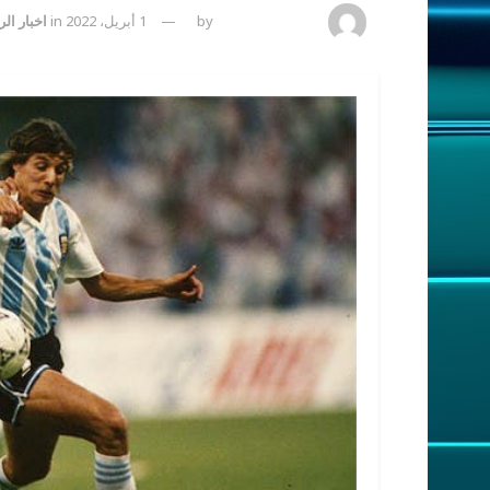
amona osman
by
1 أبريل، 2022
in
اخبار ال