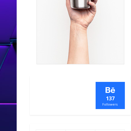
137
Followers