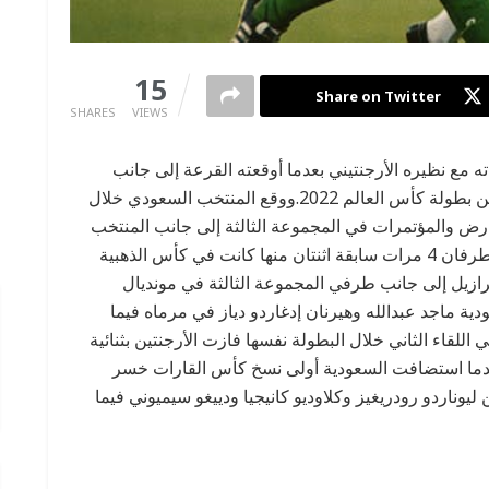
0
15
Share on Twitter
SHARES
VIEWS
مع نظيره الأرجنتيني بعدما أوقعته القرعة إلى جانب
المنتخب الأميركي الجنوبي ضمن دور المجموعات من بطولة كأس العالم 2022.ووقع المنتخب السعودي خلال
رض والمؤتمرات في المجموعة الثالثة إلى جانب المنتخب
الأرجنتيني والمكسيكي والبولندي.وسبق أن تواجه الطرفان 4 مرات سابقة اثنتان منها كانت في كأس الذهبية
ت أستراليا والبرازيل إلى جانب طرفي المجموعة الثالثة في مونديال
 الأول بالتعادل 2 – 2 سجل للسعودية ماجد عبدالله وهيرنان إدغاردو دياز في مرماه فيما
للقاء الثاني خلال البطولة نفسها فازت الأرجنتين بثنائية
سيميوني وأوسكار ديرتشيا.وفي عام 1992 عندما استضافت السعودية أولى نسخ كأس القارات خسر
سجل للضيوف كل من ليوناردو رودريغيز وكلاوديو كانيجيا ودييغو سيميوني فيما