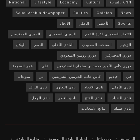
CNN بالعربية
Culture
Economy
Lifestyle
National
Saudi Arabia Newspaper
Politics
Opinion
News
Sports
الأخضر
الأهلي
الاتحاد
الاتحاد السعودي لكرة القدم
الدوري السعودي
الدوري المحترفين
الزعيم
المنتخب السعودي
النادي الأهلي
النصر
الهلال
دوري المحترفين
دوري روشن السعودي
دوري كأس الأمير محمد بن سلمان للمحترفين
على
عمر السومة
في
فيديو
كأس خادم الحرمين الشريفين
من
منوعات
نادي الأهلي
نادي الاتحاد
نادي التعاون
نادي الرائد
نادي الشباب
نادي الفتح
نادي النصر
نادي الهلال
نادي ضمك
نتائج الانتخابات
الرئيسية
حصرياتنا
اخبار الرياضة السعودية
وزارة الرياضة