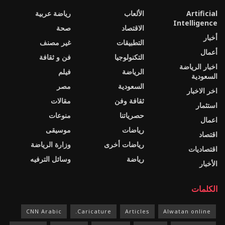
Artificial
الألعاب
رياضة عربية
Intelligence
الاقتصاد
صحة
أخبار
التطبيقات
غير مصنف
أعمال
التكنولوجيا
فن و ثقافة
اخبار الرياضة
الرياضة
فيلم
السعودية
السعودية
مصر
اخر الاخبار
ثقافة وفن
مقالات
استثمار
حصرياتنا
منوعات
اعمال
رياضات
موسيقى
اقتصاد
رياضات أخرى
وزارة الرياضة
اقتصاديات
رياضة
وسائل الترفيه
الأخبار
الكلمات
CNN Arabic
Caricature.
Articles
Alwatan online