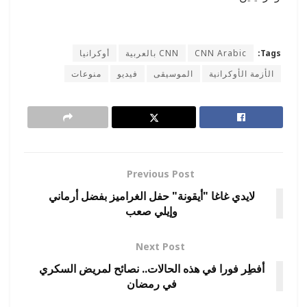
Tags:
CNN Arabic
CNN بالعربية
أوكرانيا
الأزمة الأوكرانية
الموسيقى
فيديو
منوعات
Previous Post
لايدي غاغا "أيقونة" حفل الغراميز بفضل أرماني
وإيلي صعب
Next Post
أفطِر فورا في هذه الحالات.. نصائح لمريض السكري
في رمضان