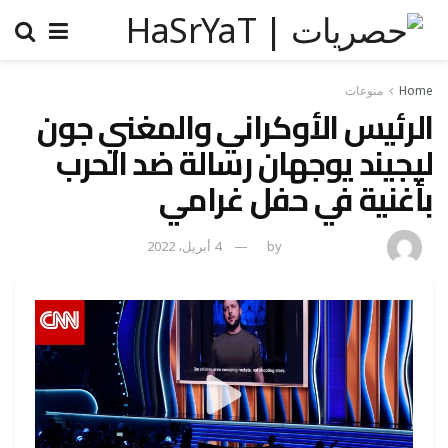
Home
منوعات
الرئيس الأوكراني والمغني جون
ليجيند يوجهان رسالة ضد الحرب
بأغنية في حفل غرامي
amona osman
by
4 أبريل، 2022