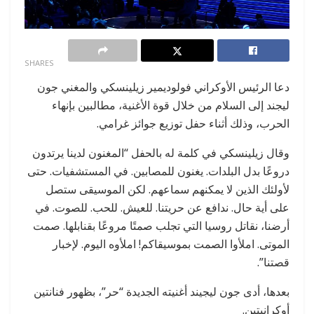
0
SHARES
دعا الرئيس الأوكراني فولوديمير زيلينسكي والمغني جون
ليجند إلى السلام من خلال قوة الأغنية، مطالبين بإنهاء
الحرب، وذلك أثناء حفل توزيع جوائز غرامي.
وقال زيلينسكي في كلمة له بالحفل “المغنون لدينا يرتدون
دروعًا بدل البلدات. يغنون للمصابين. في المستشفيات. حتى
لأولئك الذين لا يمكنهم سماعهم. لكن الموسيقى ستصل
على أية حال. ندافع عن حريتنا. للعيش. للحب. للصوت. في
أرضنا، نقاتل روسيا التي تجلب صمتًا مروعًا بقنابلها. صمت
الموتى. املأوا الصمت بموسيقاكم! املأوه اليوم. لإخبار
قصتنا”.
بعدها، أدى جون ليجيند أغنيته الجديدة “حر”، بظهور فنانتين
أوكرانيتين.