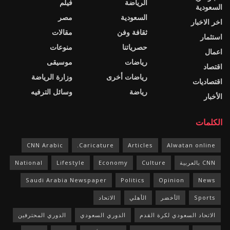
الرياضة
فيلم
السعودية
السعودية
مصر
اخر الاخبار
ثقافة وفن
مقالات
استثمار
حصرياتنا
منوعات
اعمال
رياضات
موسيقى
اقتصاد
رياضات أخرى
وزارة الرياضة
اقتصاديات
رياضة
وسائل الترفيه
الأخبار
الكلمات
CNN Arabic
Caricature.
Articles
Alwatan online
CNN بالعربية
Culture
Economy
Lifestyle
National
Saudi Arabia Newspaper
Politics
Opinion
News
Sports
الأخضر
الأهلي
الاتحاد
الاتحاد السعودي لكرة القدم
الدوري السعودي
الدوري المحترفين