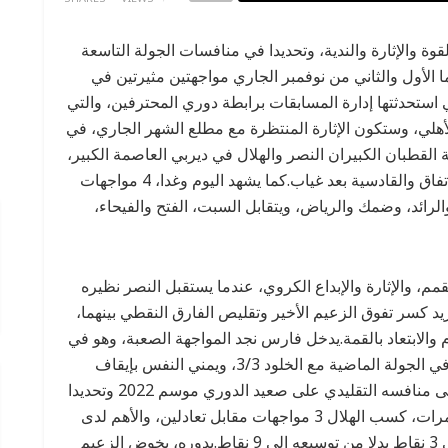
 والإثارة والندية، وتحديدا في منافسات الجولة التاسعة
الأول والثاني من نوفمبر الجاري مواجهتين مثيرتين في
ستحدثتها إدارة المسابقات برابطة دوري المحترفين، والتي
لأهلي، وستكون الإثارة المنتظرة مع مطلع الشهر الجاري، في
لقطبان الكبيران النصر والهلال في ديربي العاصمة الكبير،
ويتواجه في الدمام القطبان الشرقاويان الكبيران الاتفاق والقادسية بعد غياب.كما يشهد اليوم وغدا، 4 مواجهات
الرائد، وضمك والرياض، ويتقابل السبت، الفتح والفيحاء،
، والإثارة والإبداع الكروي، عندما يستقبل النصر نظيره
ريد كسر تفوق الزعيم الأخير وتقليص الفارق النقطي بينهما،
 والابتعاد بالقمة.يدخل فارس نجد المواجهة الصعبة، وهو في
المركز الثالث برصيد 18 نقطة، بعدما تعثر بالتعادل في الجولة الماضية مع الخلود 3/3، ويمني النفس بإيقاف
تفوق منافسه التقليدي؛ فمنذ آخر انتصار للعالمي على منافسه التقليدي على صعيد الدوري موسم 2022 وتحديدا
في الجولة الثامنة لذلك الموسم، تواجه الفريقان 5 مرات، كسب الهلال 3 مواجهات مقابل تعادلين، والأهم لدى
الشمس وعشاقه هو تقليص الفارق بين الفريقين إلى 3 نقاط بدلا من توسيعه إلى 9 نقاط.بدوره، يخوض الزعيم