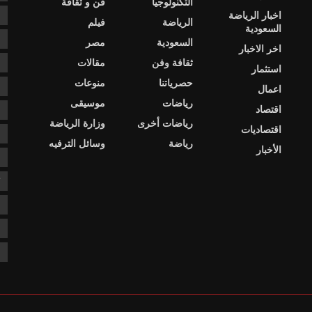
التكنولوجيا
فن و ثقافة
اخبار الرياضة
s
الرياضة
فيلم
السعودية
ا
السعودية
مصر
اخر الاخبار
ثقافة وفن
مقالات
ا
استثمار
حصرياتنا
منوعات
ا
اعمال
رياضات
موسيقى
اقتصاد
د
رياضات أخرى
وزارة الرياضة
اقتصاديات
د
رياضة
وسائل الترفيه
الأخبار
ع
ك
ن
ن
ن