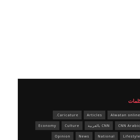
كلمات
Caricature.
Articles
Alwatan onlin
CNN Arabi
CNN بالعربية
Culture
Economy
Opinion
News
National
Lifestyl