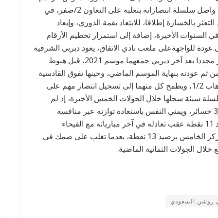
المباراة وهو متصدر للدوري، برصيد 24 نقطة، بعدما واصل سلسلة انتصاراته بتغلبه على التعاون 2/صفر، في
 التعثر بالخسارة إطلاقا، للابتعاد بقمة الدوري، وإبعاد
 السنوات الأخيرة، إضافة إلى استمرار تحطيم الأرقام
ى.عودة للواجهةعلى ملعب نادي الاتفاق، يعود ديربي الشرقية
الممتع الذي سيجمع الاتفاق وضيفه القادسية للظهور مجددا بعد آخر ديربي جمعهما موسم 2021، قبل هبوط
من ثم عودته بنهاية الموسم الماضي، وحينها تفوق القادسية
1/3 في لقاء الإياب، بعد أن كسب الاتفاق موقعة الذهاب 1/2، ويطمح كل منهما إلى تسجيل انتصار مهم على
لسلة سيئة سجلها خلال الجولات الخمس الأخيرة، إذ لم
يتذوق طعم الانتصارات خلالها، حيث خرج بتعادلين و3 خسائر، ويمني النفس باستعادة توازنه عبر منافسه
التقليدي، لا سيما وأنه يحل في المركز العاشر برصيد 11 نقطة عقب تعادله في آخر مبارياته مع الفيحاء
1/1.بدوره يحضر فارس الشرقية للقاء، وهو في المركز الخامس برصيد 13 نقطة، بعدما تغلب على ضمك في
 روشن السعودي