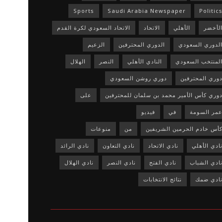
Sports
Saudi Arabia Newspaper
Politic
لأخضر
الأهلي
الاتحاد
الاتحاد السعودي لكرة القدم
لدوري السعودي
الدوري المحترفين
الزعيم
لمنتخب السعودي
النادي الأهلي
النصر
الهلال
وري المحترفين
دوري روشن السعودي
وري كأس الأمير محمد بن سلمان للمحترفين
على
مر السومة
في
فيديو
أس خادم الحرمين الشريفين
من
منوعات
ادي الأهلي
نادي الاتحاد
نادي التعاون
نادي الرائد
ادي الشباب
نادي الفتح
نادي النصر
نادي الهلال
ادي ضمك
نتائج الانتخابات