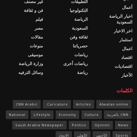
التطبيقات
غير مصنف
أعمال
التكنولوجيا
فن و ثقافة
اخبار الرياضة
الرياضة
فيلم
السعودية
السعودية
مصر
اخر الاخبار
ثقافة وفن
مقالات
استثمار
حصرياتنا
منوعات
اعمال
رياضات
موسيقى
اقتصاد
رياضات أخرى
وزارة الرياضة
اقتصاديات
رياضة
وسائل الترفيه
الأخبار
الكلمات
CNN Arabic
Caricature.
Articles
Alwatan online
CNN بالعربية
Culture
Economy
Lifestyle
National
Saudi Arabia Newspaper
Politics
Opinion
News
Sports
الأخضر
الأهلي
الاتحاد