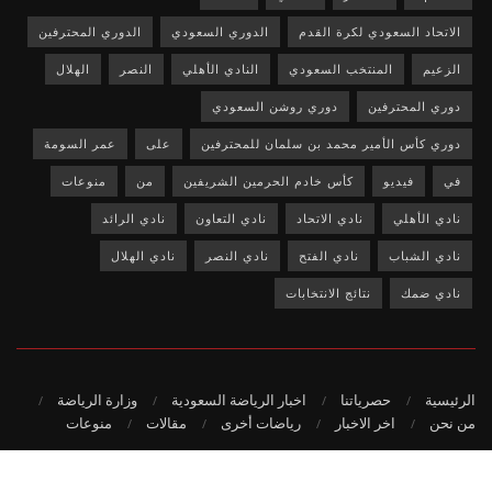
الاتحاد السعودي لكرة القدم
الدوري السعودي
الدوري المحترفين
الزعيم
المنتخب السعودي
النادي الأهلي
النصر
الهلال
دوري المحترفين
دوري روشن السعودي
دوري كأس الأمير محمد بن سلمان للمحترفين
على
عمر السومة
في
فيديو
كأس خادم الحرمين الشريفين
من
منوعات
نادي الأهلي
نادي الاتحاد
نادي التعاون
نادي الرائد
نادي الشباب
نادي الفتح
نادي النصر
نادي الهلال
نادي ضمك
نتائج الانتخابات
الرئيسية
حصرياتنا
اخبار الرياضة السعودية
وزارة الرياضة
من نحن
اخر الاخبار
رياضات أخرى
مقالات
منوعات
© 2020
-جميع الحقوق محفوظة لمؤسسة حصريات.