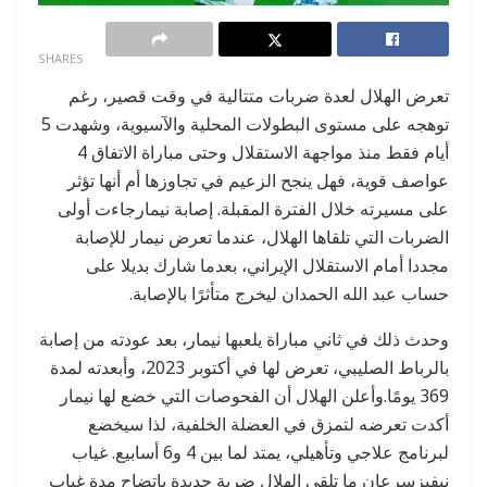
0
SHARES
تعرض الهلال لعدة ضربات متتالية في وقت قصير، رغم
توهجه على مستوى البطولات المحلية والآسيوية، وشهدت 5
أيام فقط منذ مواجهة الاستقلال وحتى مباراة الاتفاق 4
عواصف قوية، فهل ينجح الزعيم في تجاوزها أم أنها تؤثر
على مسيرته خلال الفترة المقبلة. إصابة نيمارجاءت أولى
الضربات التي تلقاها الهلال، عندما تعرض نيمار للإصابة
مجددا أمام الاستقلال الإيراني، بعدما شارك بديلا على
حساب عبد الله الحمدان ليخرج متأثرًا بالإصابة.
وحدث ذلك في ثاني مباراة يلعبها نيمار، بعد عودته من إصابة
بالرباط الصليبي، تعرض لها في أكتوبر 2023، وأبعدته لمدة
369 يومًا.وأعلن الهلال أن الفحوصات التي خضع لها نيمار
أكدت تعرضه لتمزق في العضلة الخلفية، لذا سيخضع
لبرنامج علاجي وتأهيلي، يمتد لما بين 4 و6 أسابيع. غياب
نيفيزسرعان ما تلقى الهلال ضربة جديدة باتضاح مدة غياب