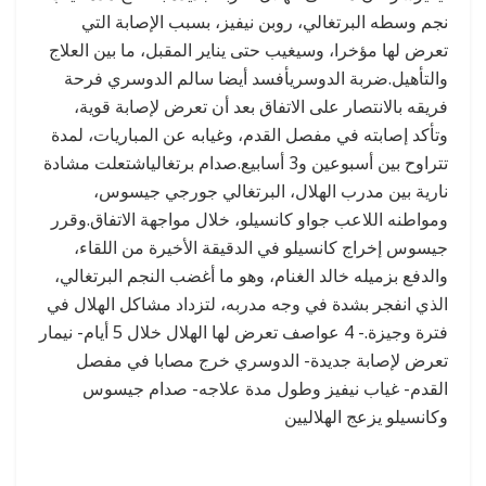
نجم وسطه البرتغالي، روبن نيفيز، بسبب الإصابة التي
تعرض لها مؤخرا، وسيغيب حتى يناير المقبل، ما بين العلاج
والتأهيل.ضربة الدوسريأفسد أيضا سالم الدوسري فرحة
فريقه بالانتصار على الاتفاق بعد أن تعرض لإصابة قوية،
وتأكد إصابته في مفصل القدم، وغيابه عن المباريات، لمدة
تتراوح بين أسبوعين و3 أسابيع.صدام برتغالياشتعلت مشادة
نارية بين مدرب الهلال، البرتغالي جورجي جيسوس،
ومواطنه اللاعب جواو كانسيلو، خلال مواجهة الاتفاق.وقرر
جيسوس إخراج كانسيلو في الدقيقة الأخيرة من اللقاء،
والدفع بزميله خالد الغنام، وهو ما أغضب النجم البرتغالي،
الذي انفجر بشدة في وجه مدربه، لتزداد مشاكل الهلال في
فترة وجيزة.- 4 عواصف تعرض لها الهلال خلال 5 أيام- نيمار
تعرض لإصابة جديدة- الدوسري خرج مصابا في مفصل
القدم- غياب نيفيز وطول مدة علاجه- صدام جيسوس
وكانسيلو يزعج الهلاليين