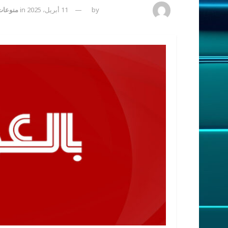
amona osman
by
11 أبريل، 2025
in
منوعات