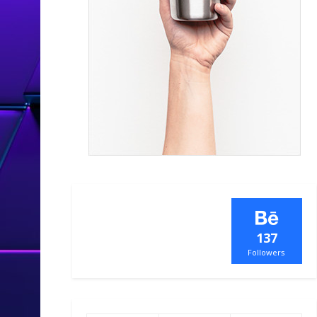
137
Followers