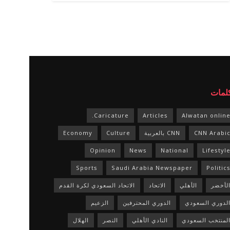
كلمات
Caricature.
Articles
Alwatan onlin
CNN Arabi
CNN بالعربية
Culture
Economy
Opinion
News
National
Lifestyl
Sports
Saudi Arabia Newspaper
Politic
لأخضر
الأهلي
الاتحاد
الاتحاد السعودي لكرة القدم
لدوري السعودي
الدوري المحترفين
الزعيم
لمنتخب السعودي
النادي الأهلي
النصر
الهلال