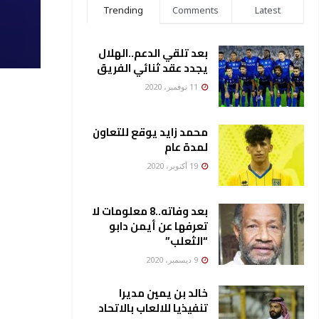
Trending
Comments
Latest
بعد تلقي الدعم..الهلال
يجدد عقد ثنائي الفريق
11 نوفمبر، 2020
محمد زايد يوقع للتعاون
لمدة عام
19 أكتوبر، 2020
بعد وفاته..8 معلومات لا
تعرفها عن أيمن دابو
“الثعلب”
9 ديسمبر، 2020
خالد بن يمين مديرا
تنفيذيا للالعاب بالاتحاد