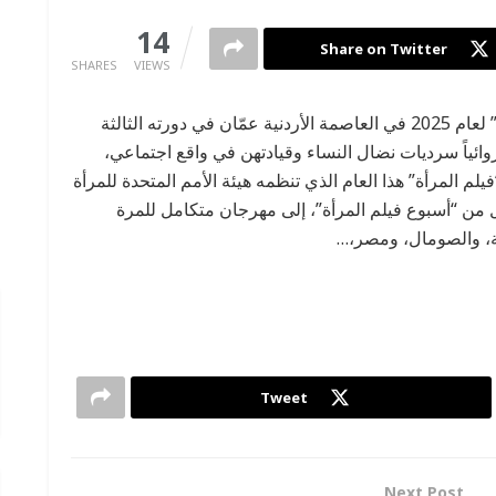
0
14
Share on Twitter
SHARES
VIEWS
عمّان، الأردن (CNN)– انطلق “مهرجان فيلم المرأة” لعام 2025 في العاصمة الأردنية عمّان في دورته الثالثة
كي عبر 14 فيلماً قصيراً وروائياً سرديات نضال النساء وقيادتهن في واقع اجتماعي،
م المرأة” هذا العام الذي تنظمه هيئة الأمم المتحدة للمرأة
تقل من “أسبوع فيلم المرأة”، إلى مهرجان متكامل للمرة
ية، والصومال، ومصر،…
Tweet
Next Post