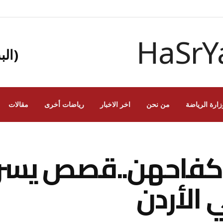
(الب
زارة الرياضة
من نحن
اخر الاخبار
رياضات أخرى
مقالات
 وكفاحهن..قصص يسر
 الأردن