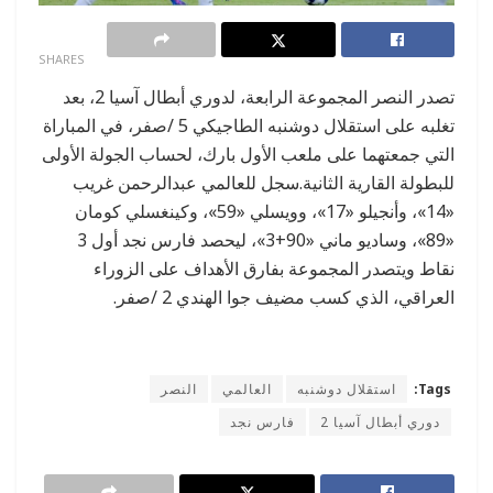
0
SHARES
تصدر النصر المجموعة الرابعة، لدوري أبطال آسيا 2، بعد
تغلبه على استقلال دوشنبه الطاجيكي 5 /صفر، في المباراة
التي جمعتهما على ملعب الأول بارك، لحساب الجولة الأولى
للبطولة القارية الثانية.سجل للعالمي عبدالرحمن غريب
«14»، وأنجيلو «17»، وويسلي «59»، وكينغسلي كومان
«89»، وساديو ماني «90+3»، ليحصد فارس نجد أول 3
نقاط ويتصدر المجموعة بفارق الأهداف على الزوراء
العراقي، الذي كسب مضيف جوا الهندي 2 /صفر.
Tags:
استقلال دوشنبه
العالمي
النصر
دوري أبطال آسيا 2
فارس نجد