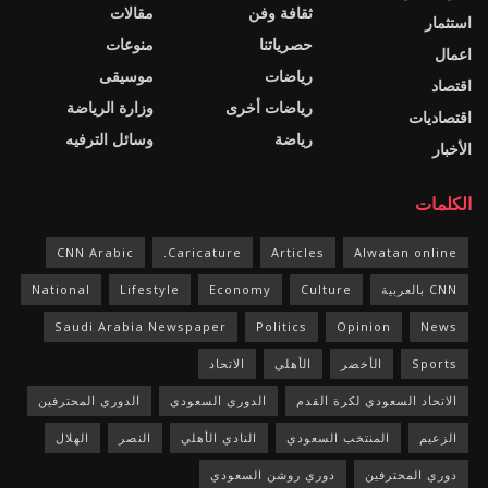
ثقافة وفن
مقالات
استثمار
حصرياتنا
منوعات
اعمال
رياضات
موسيقى
اقتصاد
رياضات أخرى
وزارة الرياضة
اقتصاديات
رياضة
وسائل الترفيه
الأخبار
الكلمات
CNN Arabic
Caricature.
Articles
Alwatan online
CNN بالعربية
Culture
Economy
Lifestyle
National
Saudi Arabia Newspaper
Politics
Opinion
News
Sports
الأخضر
الأهلي
الاتحاد
الاتحاد السعودي لكرة القدم
الدوري السعودي
الدوري المحترفين
الزعيم
المنتخب السعودي
النادي الأهلي
النصر
الهلال
دوري المحترفين
دوري روشن السعودي