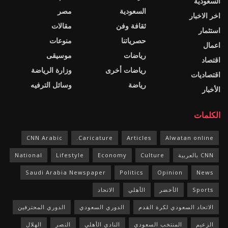
السعودية
السعودية
مصر
اخر الاخبار
ثقافة وفن
مقالات
استثمار
حصرياتنا
منوعات
اعمال
رياضات
موسيقى
اقتصاد
رياضات أخرى
وزارة الرياضة
اقتصاديات
رياضة
وسائل الترفيه
الأخبار
الكلمات
CNN Arabic
Caricature.
Articles
Alwatan online
CNN بالعربية
Culture
Economy
Lifestyle
National
Saudi Arabia Newspaper
Politics
Opinion
News
Sports
الأخضر
الأهلي
الاتحاد
الاتحاد السعودي لكرة القدم
الدوري السعودي
الدوري المحترفين
الزعيم
المنتخب السعودي
النادي الأهلي
النصر
الهلال